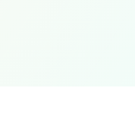
联系方式
客服热线：14712666874
邮箱：disloyalundefined