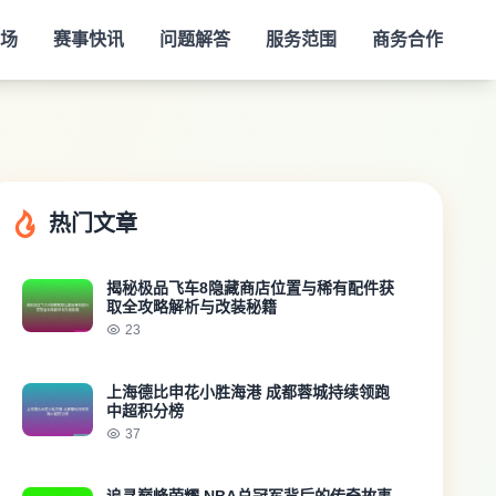
场
赛事快讯
问题解答
服务范围
商务合作
热门文章
揭秘极品飞车8隐藏商店位置与稀有配件获
取全攻略解析与改装秘籍
23
上海德比申花小胜海港 成都蓉城持续领跑
中超积分榜
37