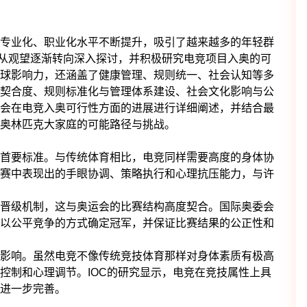
专业化、职业化水平不断提升，吸引了越来越多的年轻群
度从观望逐渐转向深入探讨，并积极研究电竞项目入奥的可
球影响力，还涵盖了健康管理、规则统一、社会认知等多
契合度、规则标准化与管理体系建设、社会文化影响与公
会在电竞入奥可行性方面的进展进行详细阐述，并结合最
奥林匹克大家庭的可能路径与挑战。
首要标准。与传统体育相比，电竞同样需要高度的身体协
赛中表现出的手眼协调、策略执行和心理抗压能力，与许
晋级机制，这与奥运会的比赛结构高度契合。国际奥委会
以公平竞争的方式确定冠军，并保证比赛结果的公正性和
影响。虽然电竞不像传统竞技体育那样对身体素质有极高
控制和心理调节。IOC的研究显示，电竞在竞技属性上具
进一步完善。