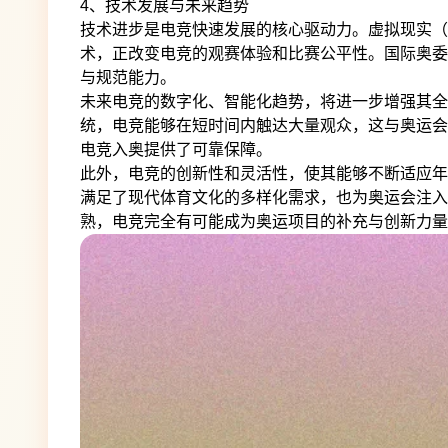
4、技术发展与未来趋势
技术进步是电竞快速发展的核心驱动力。虚拟现实（V
术，正改变电竞的观赛体验和比赛公平性。国际奥委
与规范能力。
未来电竞的数字化、智能化趋势，将进一步增强其全
统，电竞能够在短时间内触达大量观众，这与奥运会
电竞入奥提供了可靠保障。
此外，电竞的创新性和灵活性，使其能够不断适应年
满足了现代体育文化的多样化需求，也为奥运会注入
熟，电竞完全有可能成为奥运项目的补充与创新力量