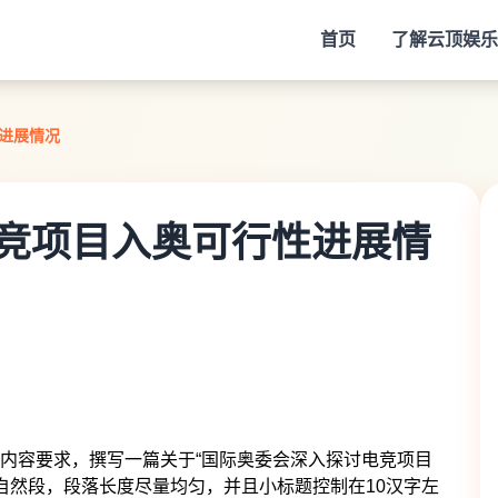
首页
了解
云顶娱乐
进展情况
竞项目入奥可行性进展情
内容要求，撰写一篇关于“国际奥委会深入探讨电竞项目
分自然段，段落长度尽量均匀，并且小标题控制在10汉字左