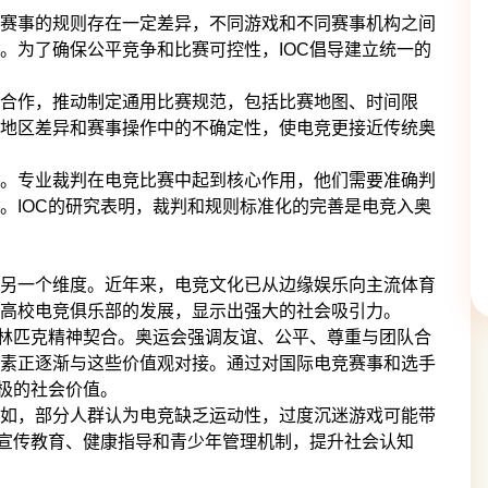
赛事的规则存在一定差异，不同游戏和不同赛事机构之间
。为了确保公平竞争和比赛可控性，IOC倡导建立统一的
合作，推动制定通用比赛规范，包括比赛地图、时间限
地区差异和赛事操作中的不确定性，使电竞更接近传统奥
。专业裁判在电竞比赛中起到核心作用，他们需要准确判
。IOC的研究表明，裁判和规则标准化的完善是电竞入奥
另一个维度。近年来，电竞文化已从边缘娱乐向主流体育
高校电竞俱乐部的发展，显示出强大的社会吸引力。
奥林匹克精神契合。奥运会强调友谊、公平、尊重与团队合
素正逐渐与这些价值观对接。通过对国际电竞赛事和选手
积极的社会价值。
如，部分人群认为电竞缺乏运动性，过度沉迷游戏可能带
过宣传教育、健康指导和青少年管理机制，提升社会认知