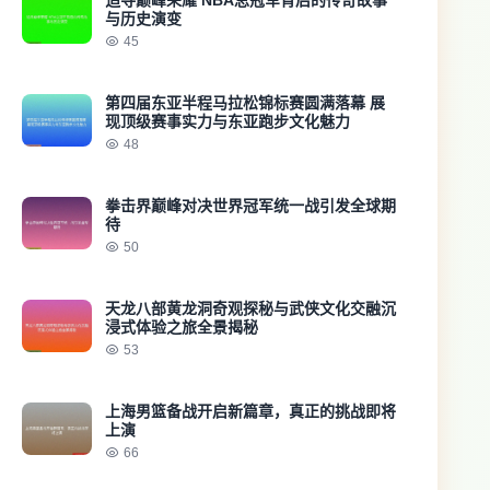
追寻巅峰荣耀 NBA总冠军背后的传奇故事
与历史演变
45
第四届东亚半程马拉松锦标赛圆满落幕 展
现顶级赛事实力与东亚跑步文化魅力
48
拳击界巅峰对决世界冠军统一战引发全球期
待
50
天龙八部黄龙洞奇观探秘与武侠文化交融沉
浸式体验之旅全景揭秘
53
上海男篮备战开启新篇章，真正的挑战即将
上演
66