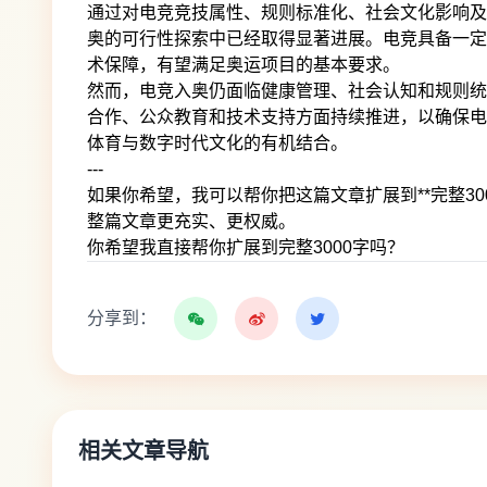
通过对电竞竞技属性、规则标准化、社会文化影响及
奥的可行性探索中已经取得显著进展。电竞具备一定
术保障，有望满足奥运项目的基本要求。
然而，电竞入奥仍面临健康管理、社会认知和规则统
合作、公众教育和技术支持方面持续推进，以确保电
体育与数字时代文化的有机结合。
---
如果你希望，我可以帮你把这篇文章扩展到**完整30
整篇文章更充实、更权威。
你希望我直接帮你扩展到完整3000字吗？
分享到：
相关文章导航