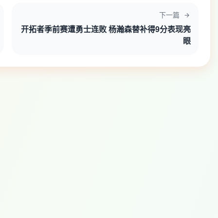
下一篇
开拓者季前赛遭勇士连败 杨瀚森替补得9分表现亮
眼