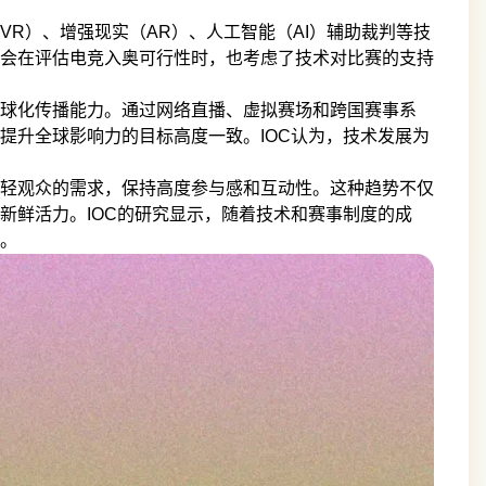
R）、增强现实（AR）、人工智能（AI）辅助裁判等技
会在评估电竞入奥可行性时，也考虑了技术对比赛的支持
球化传播能力。通过网络直播、虚拟赛场和跨国赛事系
提升全球影响力的目标高度一致。IOC认为，技术发展为
轻观众的需求，保持高度参与感和互动性。这种趋势不仅
新鲜活力。IOC的研究显示，随着技术和赛事制度的成
。