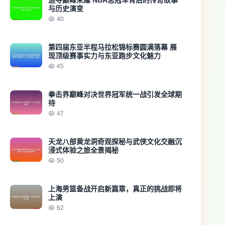
追寻巅峰荣耀 NBA总冠军背后的传奇故事
与历史演变
40
第四届东亚半程马拉松锦标赛圆满落幕 展
现顶级赛事实力与东亚跑步文化魅力
45
拳击界巅峰对决世界冠军统一战引发全球期
待
47
天龙八部黄龙洞奇观探秘与武侠文化交融沉
浸式体验之旅全景揭秘
50
上海男篮备战开启新篇章，真正的挑战即将
上演
62