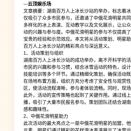
---
云顶娱乐场
文章摘要：湖南百万人上冰长沙站的举办，标志着冰
仅吸引了众多市民参与，还邀请了中俄花滑明星共同
多样化的冰上表演、互动教学以及文化展示，让公众
动的兴趣与参与度。中俄花滑明星的参与不仅提高了
宝贵的经验和示范效应。本文将从活动策划、明星助
百万人上冰长沙站的精彩亮点与深远意义。
1、活动策划与组织
湖南百万人上冰长沙站的成功举办，离不开科学的活
市民的兴趣和参与习惯，结合冰雪运动的特色，设计
技能培训等多个环节。通过精细化策划，确保活动既
在场地布置方面，组织方充分考虑了安全性与观赏性
区，使活动流程清晰，参与者体验流畅。同时，现场
此外，活动的宣传策略也起到了关键作用。通过线上
播，吸引了大量市民报名参与。策划团队还结合湖南
感和趣味性。
2、中俄花滑明星助力
此次活动的最大亮点之一是中俄花滑明星的加盟，他
元素。明星们通过精彩的花样滑冰表演展示了冰雪运